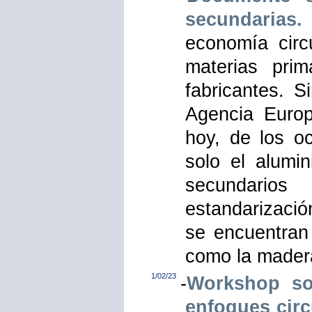
secundarias.
economía circ
materias pri
fabricantes. 
Agencia Euro
hoy, de los o
solo el alumin
secundarios
estandarizació
se encuentran
como la madera 
1/02/23
-
Workshop so
enfoques circ