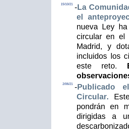
15/10/21
-
La Comunidad
el anteproye
nueva Ley ha 
circular en e
Madrid, y dot
incluidos los 
este reto.
observaciones
2/06/21
-
Publicado 
Circular.
Este
pondrán en ma
dirigidas a 
descarbonizad