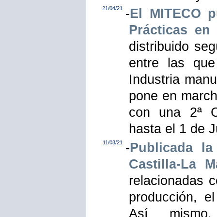
21/04/21
-
El MITECO p
Prácticas en
distribuido se
entre las que
Industria manu
pone en marcha
con una 2ª Co
hasta el 1 de J
11/03/21
-
Publicada la
Castilla-La M
relacionadas c
producción, e
Así mismo, 