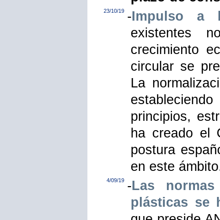
23/10/19
-
Impulso a l
existentes 
crecimiento e
circular se p
La normalizac
estableciend
principios, es
ha creado el 
postura españ
en este ámbito
4/09/19
-
Las normas 
plásticas se
que preside AN