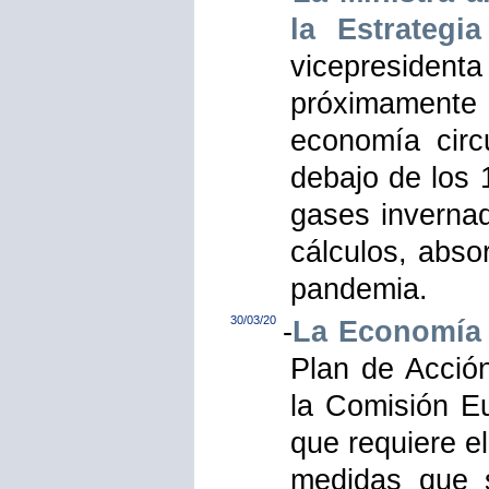
la Estrategi
vicepresidenta
próximamente 
economía circ
debajo de los 
gases inverna
cálculos, abso
pandemia.
30/03/20
-
La Economía 
Plan de Acció
la Comisión E
que requiere e
medidas que 