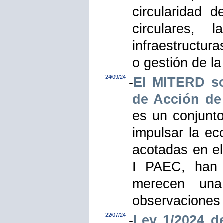
circularidad d
circulares, 
infraestructura
o gestión de la
24/09/24
-
El MITERD so
de Acción de
es un conjunt
impulsar la ec
acotadas en el
I PAEC, han 
merecen una
observaciones 
22/07/24
-
Ley 1/2024 d