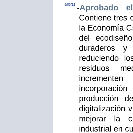
8/03/22
-
Aprobado e
Contiene tres 
la Economía Ci
del ecodiseñ
duraderos y
reduciendo lo
residuos me
incrementen 
incorporación
producción d
digitalización
mejorar la c
industrial en c