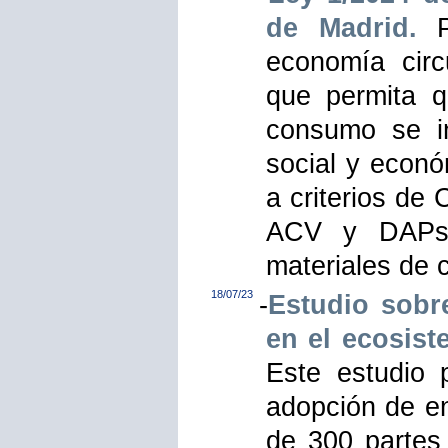
de Madrid.
Pr
economía circ
que permita 
consumo se in
social y econó
a criterios de
ACV y DAPs,
materiales de 
18/07/23
-
Estudio sobre
en el ecosist
Este estudio 
adopción de en
de 300 partes