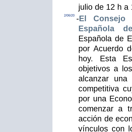
julio de 12 h a
2/06/20
-
El Consejo 
Española d
Española de E
por Acuerdo d
hoy. Esta Est
objetivos a lo
alcanzar una 
competitiva cu
por una Econom
comenzar a tr
acción de econ
vínculos con 