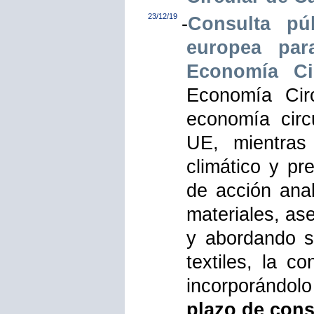
23/12/19
-
Consulta pú
europea par
Economía Ci
Economía Circ
economía circu
UE, mientras
climático y pr
de acción anal
materiales, as
y abordando s
textiles, la co
incorporándolo
plazo de cons