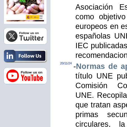
Asociación E
como objetivo
europeos en es
españolas UNE
IEC publicadas
recomendacione
20/11/24
-
Normas de ap
título UNE pu
Comisión Co
UNE. Recopila
que tratan asp
primas secun
circulares, 