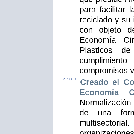
para facilitar 
reciclado y su
con objeto d
Economía Cir
Plásticos d
cumplimient
compromisos vol
27/06/19
-
Creado el C
Economía Ci
Normalización
de una form
multisectoria
organizaciones