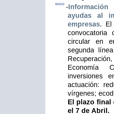
8/03/22
-
Información
ayudas al i
empresas.
El 
convocatoria
circular en 
segunda línea
Recuperación,
Economía Ci
inversiones e
actuación: re
vírgenes; ecodi
El plazo fina
el 7 de Abril.