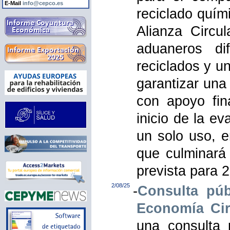
E-Mail
info@cepco.es
reciclado quím
Alianza Circu
aduaneros di
reciclados y u
garantizar una
con apoyo fin
inicio de la ev
un solo uso, 
que culminará
prevista para 
2/08/25
-
Consulta púb
Economía Cir
una consulta 