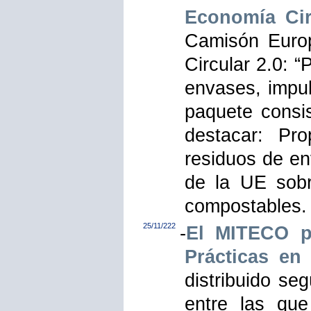
Economía Cir
Camisón Europ
Circular 2.0: “
envases, impuls
paquete consis
destacar: Pr
residuos de e
de la UE sobr
compostables.
25/11/222
-
El MITECO p
Prácticas en
distribuido se
entre las que