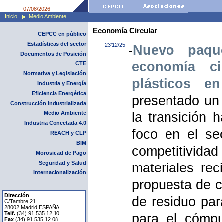
07/08/2026
Inicio
Medio Ambiente
Economía Circular
CEPCO en público
Estadísticas del sector
23/12/25
-
Nuevo paqu
Documentos de Posición
economía ci
CTE
Normativa y Legislación
plásticos e
Industria y Energía
Eficiencia Energética
presentado un
Construcción industrializada
Medio Ambiente
la transición 
Industria Conectada 4.0
foco en el sec
REACH y CLP
BIM
competitivid
Morosidad de Pago
Seguridad y Salud
materiales rec
Internacionalización
propuesta de c
Dirección
de residuo par
C/Tambre 21
28002 Madrid ESPAÑA
Telf.
(34) 91 535 12 10
para el cómpu
Fax
(34) 91 535 12 08