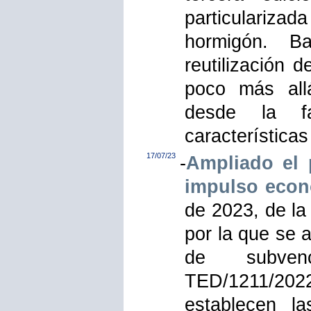
particulariza
hormigón. Ba
reutilización d
poco más allá
desde la fa
características
17/07/23
-
Ampliado el 
impulso econo
de 2023, de la
por la que se 
de subven
TED/1211/202
establecen l