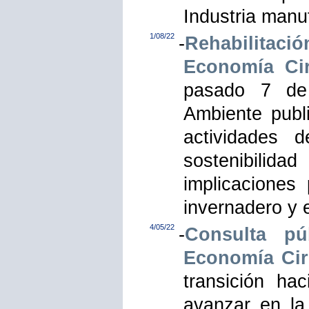
Industria manu
1/08/22
-
Rehabilitac
Economía Cir
pasado 7 de 
Ambiente publ
actividades 
sostenibilid
implicaciones
invernadero y e
4/05/22
-
Consulta pú
Economía Cir
transición ha
avanzar en la