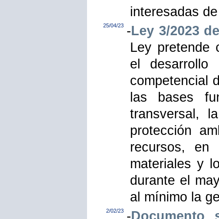
interesadas de
25/04/23
-
Ley 3/2023 d
Ley pretende 
el desarrollo
competencial 
las bases fu
transversal, 
protección am
recursos, en 
materiales y 
durante el may
al mínimo la g
2/02/23
-
Documento s