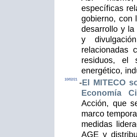
específicas re
gobierno, con l
desarrollo y l
y divulgació
relacionadas c
residuos, el 
energético, indu
10/02/21
-
El MITECO so
Economía Cir
Acción, que s
marco temporal
medidas lidera
AGE y distrib