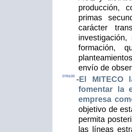
producción, c
primas secund
carácter trans
investigación,
formación, q
planteamiento
envío de obser
27/01/20
-
El MITECO l
fomentar la 
empresa como
objetivo de es
permita poster
las líneas est