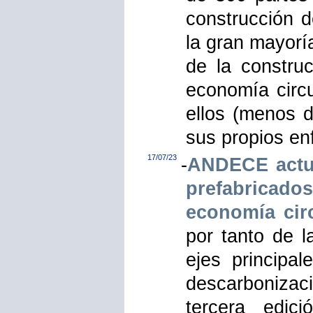
construcción d
la gran mayorí
de la constru
economía circu
ellos (menos 
sus propios en
17/07/23
-
ANDECE actua
prefabricado
economía circ
por tanto de l
ejes principa
descarboniza
tercera edic