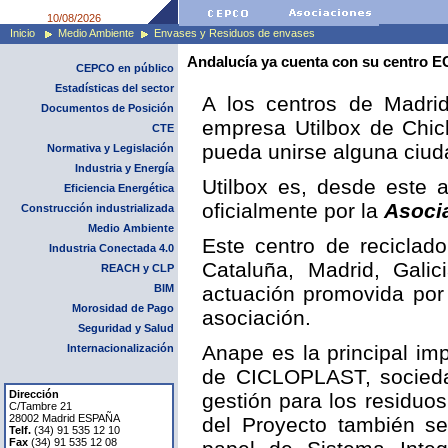
10/08/2026
Inicio
Medio Ambiente
Envases y Residuos de envases
Andalucía ya cuenta con su centro 
CEPCO en público
Estadísticas del sector
A los centros de Madrid
Documentos de Posición
empresa Utilbox de Chic
CTE
pueda unirse alguna ciu
Normativa y Legislación
Industria y Energía
Utilbox es, desde este a
Eficiencia Energética
oficialmente por la
Asoci
Construcción industrializada
Medio Ambiente
Este centro de reciclad
Industria Conectada 4.0
Cataluña, Madrid, Gali
REACH y CLP
BIM
actuación promovida por 
Morosidad de Pago
asociación.
Seguridad y Salud
Anape es la principal im
Internacionalización
de CICLOPLAST, socieda
Dirección
gestión para los residuo
C/Tambre 21
28002 Madrid ESPAÑA
del Proyecto también s
Telf.
(34) 91 535 12 10
Fax
(34) 91 535 12 08