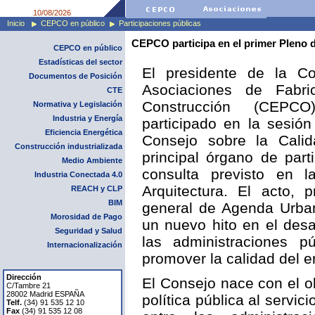
10/08/2026
Inicio
CEPCO en público
Participaciones públicas
CEPCO participa en el primer Pleno d
CEPCO en público
Estadísticas del sector
El presidente de la C
Documentos de Posición
Asociaciones de Fabr
CTE
Construcción (CEPC
Normativa y Legislación
Industria y Energía
participado en la sesión
Eficiencia Energética
Consejo sobre la Calid
Construcción industrializada
principal órgano de part
Medio Ambiente
consulta previsto en 
Industria Conectada 4.0
Arquitectura. El acto, p
REACH y CLP
BIM
general de Agenda Urban
Morosidad de Pago
un nuevo hito en el desa
Seguridad y Salud
las administraciones p
Internacionalización
promover la calidad del e
Dirección
El Consejo nace con el o
C/Tambre 21
28002 Madrid ESPAÑA
política pública al servi
Telf.
(34) 91 535 12 10
Fax
(34) 91 535 12 08