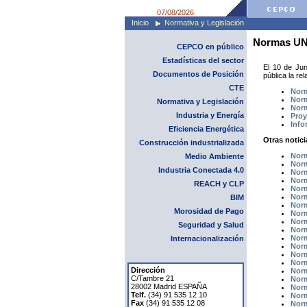
07/08/2026
Inicio
Normativa y Legislación
Normas UNE
CEPCO en público
Estadísticas del sector
El 10 de Jun
Documentos de Posición
pública la r
CTE
Nor
Nor
Normativa y Legislación
Nor
Industria y Energía
Proy
Info
Eficiencia Energética
Otras notici
Construcción industrializada
Norm
Medio Ambiente
Norm
Industria Conectada 4.0
Norm
Norm
REACH y CLP
Norm
Norm
BIM
Norm
Morosidad de Pago
Norm
Norm
Seguridad y Salud
Norm
Norm
Internacionalización
Norm
Norm
Norm
Dirección
Norm
C/Tambre 21
Norm
28002 Madrid ESPAÑA
Norm
Telf.
(34) 91 535 12 10
Norm
Fax
(34) 91 535 12 08
Norm