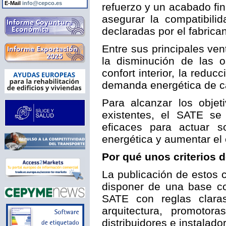
E-Mail
info@cepco.es
refuerzo y un acabado fi
asegurar la compatibili
declaradas por el fabrican
Entre sus principales ven
la disminución de las o
confort interior, la redu
demanda energética de cal
Para alcanzar los objet
existentes, el SATE s
eficaces para actuar s
energética y aumentar el c
Por qué unos criterios 
La publicación de estos c
disponer de una base co
SATE con reglas clara
arquitectura, promotora
distribuidores e instalado