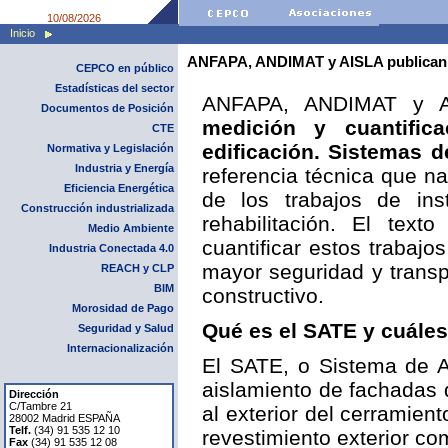
10/08/2026
Inicio
ANFAPA, ANDIMAT y AISLA publican l
CEPCO en público
Estadísticas del sector
ANFAPA, ANDIMAT y A
Documentos de Posición
medición y cuantific
CTE
edificación. Sistemas d
Normativa y Legislación
Industria y Energía
referencia técnica que nac
Eficiencia Energética
de los trabajos de in
Construcción industrializada
rehabilitación. El tex
Medio Ambiente
cuantificar estos trabajo
Industria Conectada 4.0
mayor seguridad y transp
REACH y CLP
BIM
constructivo.
Morosidad de Pago
Qué es el SATE y cuáles
Seguridad y Salud
Internacionalización
El SATE, o Sistema de A
aislamiento de fachadas 
Dirección
C/Tambre 21
al exterior del cerramien
28002 Madrid ESPAÑA
Telf.
(34) 91 535 12 10
revestimiento exterior c
Fax
(34) 91 535 12 08