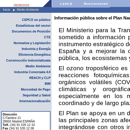
08/08/2026
Inicio
Medio Ambiente
Información pública sobre el Plan Na
CEPCO en público
Estadísticas del sector
El Ministerio para la Tr
Documentos de Posición
sometido a información 
CTE
instrumento estratégico d
Normativa y Legislación
Industria y Energía
España y a mejorar la c
Eficiencia Energética
pública, los ecosistemas 
Construcción industrializada
Medio Ambiente
El ozono troposférico es
Industria Conectada 4.0
reacciones fotoquímic
REACH y CLP
orgánicos volátiles (CO
BIM
climáticas y orográfi
Morosidad de Pago
especialmente en los 
Seguridad y Salud
Internacionalización
coordinado y de largo pla
El Plan se apoya en un di
Dirección
C/Tambre 21
las principales zonas af
28002 Madrid ESPAÑA
Telf.
(34) 91 535 12 10
integrándose con otros 
Fax
(34) 91 535 12 08