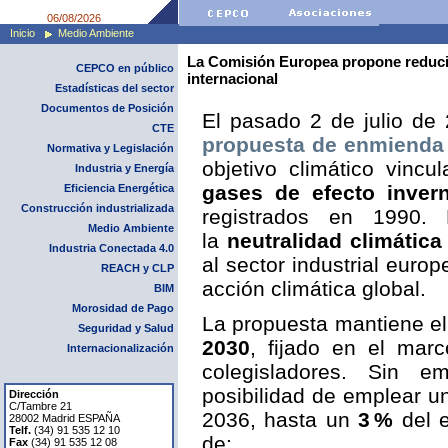
06/08/2026
Inicio
Medio Ambiente
La Comisión Europea propone reducir
CEPCO en público
internacional
Estadísticas del sector
Documentos de Posición
El pasado 2 de julio de
CTE
propuesta de enmienda
Normativa y Legislación
objetivo climático vincu
Industria y Energía
gases de efecto inver
Eficiencia Energética
Construcción industrializada
registrados en 1990. 
Medio Ambiente
la
neutralidad climática
Industria Conectada 4.0
al sector industrial euro
REACH y CLP
acción climática global.
BIM
Morosidad de Pago
La propuesta mantiene el
Seguridad y Salud
2030
, fijado en el mar
Internacionalización
colegisladores. Sin e
posibilidad de emplear 
Dirección
C/Tambre 21
2036, hasta un
3 %
del e
28002 Madrid ESPAÑA
Telf.
(34) 91 535 12 10
de:
Fax
(34) 91 535 12 08