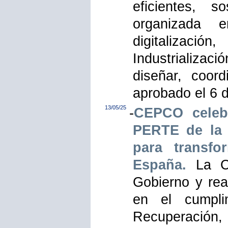
eficientes, s
organizada e
digitalizació
Industrializac
diseñar, coor
aprobado el 6 
13/05/25
-
CEPCO celebr
PERTE de la i
para transf
España.
La Con
Gobierno y rea
en el cumpli
Recuperación,