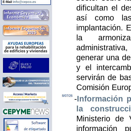
E-Mail
info@cepco.es
dificultan el d
así como las
implantación. E
la armoniza
administrativa
generar una de
y el intercam
servirán de ba
Comisión Europ
8/07/26
-
Información p
la construcc
Ministerio de
información 