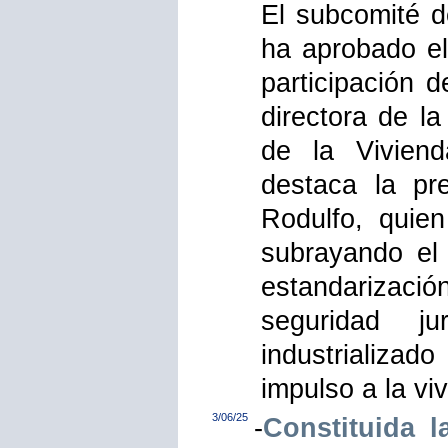
El subcomité d
ha aprobado el
participación d
directora de la
de la Viviend
destaca la pr
Rodulfo, quie
subrayando el 
estandarizac
seguridad j
industrializad
impulso a la vi
3/06/25
-
Constituida l