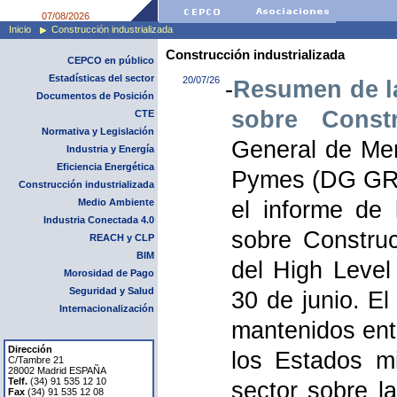
07/08/2026
Inicio
Construcción industrializada
Construcción industrializada
CEPCO en público
Estadísticas del sector
20/07/26
-
Resumen de la
Documentos de Posición
sobre Constr
CTE
Normativa y Legislación
General de Mer
Industria y Energía
Eficiencia Energética
Pymes (DG GRO
Construcción industrializada
Medio Ambiente
el informe de 
Industria Conectada 4.0
sobre Construcc
REACH y CLP
BIM
del High Level
Morosidad de Pago
Seguridad y Salud
30 de junio. E
Internacionalización
mantenidos ent
Dirección
los Estados mi
C/Tambre 21
28002 Madrid ESPAÑA
Telf.
(34) 91 535 12 10
sector sobre l
Fax
(34) 91 535 12 08