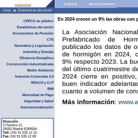
10/08/2026
Inicio
Estadísticas del sector
En 2024 crecen un 9% las obras con 
CEPCO en público
Estadísticas del sector
La Asociación Nacional
Documentos de Posición
Prefabricado de Ho
CTE
publicado los datos de o
Normativa y Legislación
Industria y Energía
de hormigón en 2024, c
Eficiencia Energética
9% respecto 2023. La bu
Construcción industrializada
del último cuatrimestre 
Medio Ambiente
2024 cierre en positivo
Industria Conectada 4.0
buen indicador adelanta
REACH y CLP
BIM
cuanto a volumen de cons
Morosidad de Pago
Más información
:
www.a
Seguridad y Salud
Internacionalización
Dirección
C/Tambre 21
28002 Madrid ESPAÑA
Telf.
(34) 91 535 12 10
Fax
(34) 91 535 12 08