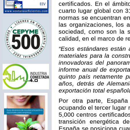
certificados. En el ámbit
cuarto lugar global con 
normas se encuentran en
las organizaciones, los 
sociedad, como son la so
calidad, en el marco de r
“Esos estándares están 
materiales para la const
innovadoras del panoram
informe anual de export
quinto país netamente p
años, detrás de Alemania
exportación total español
Por otra parte, Españ
ocupando el tercer lugar 
5,000 centros certificad
transición energética d
España se posiciona cuar