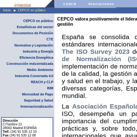
07/08/2026
Inicio
CEPCO en público
CEPCO valora positivamente el lider
CEPCO en público
gestión
Estadísticas del sector
Documentos de Posición
España se consolida 
CTE
estándares internaciona
Normativa y Legislación
The ISO Survey 2023
d
Industria y Energía
de Normalización (IS
Eficiencia Energética
Construcción industrializada
implementación de norma
Medio Ambiente
de la calidad, la gestión 
Industria Conectada 4.0
y salud en el trabajo, y 
REACH y CLP
diversas categorías, Es
BIM
mundial.
Morosidad de Pago
Seguridad y Salud
La
Asociación Español
Internacionalización
ISO, desempeña un pa
importancia del cumpli
Dirección
C/Tambre 21
prácticas y, sobre tod
28002 Madrid ESPAÑA
Telf.
(34) 91 535 12 10
internacionales que ay
Fax
(34) 91 535 12 08