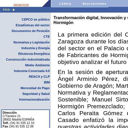
08/08/2026
Inicio
Transformación digital, Innovación y 
CEPCO en público
Hormigón
Estadísticas del sector
Documentos de Posición
La primera edición del 
CTE
Zaragoza durante los día
Normativa y Legislación
del sector en el Palaci
Industria y Energía
de Fabricantes de Hormi
Eficiencia Energética
Construcción industrializada
objetivo analizar el futur
Medio Ambiente
En la sesión de apertura
Industria Conectada 4.0
REACH y CLP
Ángel Arminio Pérez, di
BIM
Gobierno de Aragón; Mar
Morosidad de Pago
Normativa y Reglamentaci
Seguridad y Salud
Sostenible; Manuel Sirt
Internacionalización
Hormigón Premezclado; 
Carlos Peraita Gómez 
Dirección
C/Tambre 21
Casado enfatizó la impo
28002 Madrid ESPAÑA
Telf.
(34) 91 535 12 10
nuestras actividades diar
Fax
(34) 91 535 12 08