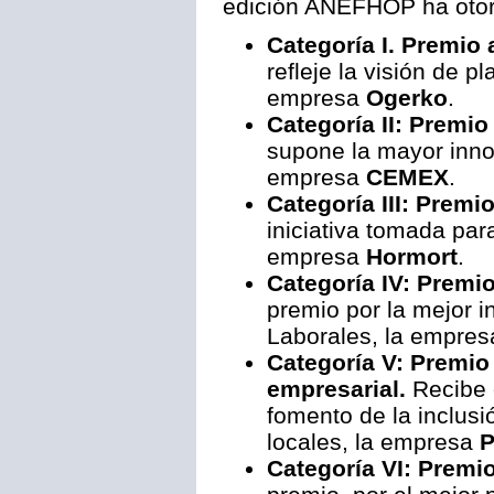
edición ANEFHOP ha otor
Categoría I. Premio 
refleje la visión de p
empresa
Ogerko
.
Categoría II: Premio
supone la mayor innov
empresa
CEMEX
.
Categoría III: Prem
iniciativa tomada par
empresa
Hormort
.
Categoría IV: Premi
premio por la mejor i
Laborales, la empre
Categoría V: Premio
empresarial.
Recibe e
fomento de la inclus
locales, la empresa
P
Categoría VI: Premi