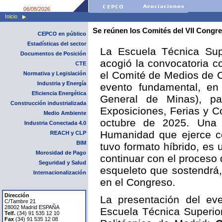
06/08/2026
Inicio
Se reúnen los Comités del VII Congr
CEPCO en público
Estadísticas del sector
La Escuela Técnica Sup
Documentos de Posición
acogió la convocatoria c
CTE
el Comité de Medios de 
Normativa y Legislación
Industria y Energía
evento fundamental, en
Eficiencia Energética
General de Minas), pa
Construcción industrializada
Exposiciones, Ferias y C
Medio Ambiente
octubre de 2025. Una 
Industria Conectada 4.0
Humanidad que ejerce co
REACH y CLP
BIM
tuvo formato híbrido, es
Morosidad de Pago
continuar con el proceso 
Seguridad y Salud
esqueleto que sostendrá, 
Internacionalización
en el Congreso.
Dirección
La presentación del ev
C/Tambre 21
28002 Madrid ESPAÑA
Escuela Técnica Superio
Telf.
(34) 91 535 12 10
Fax
(34) 91 535 12 08