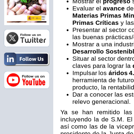
Mostrar el
progreso
s
Evaluar el
avance
de
Materias Primas Min
Primas Críticas
y la
Presentar al sector 
las buenas prácticas
Mostrar a una industr
Desarrollo Sostenib
Situar al sector dent
claves para lograr la
Impulsar los
áridos
4
herramienta de futuro 
producto, la rentabili
Dar a conocer las es
relevo generacional.
Ya se han remitido las 
incluyendo la de S.M. E
así como las de la vicepr
presidente de la Junta de