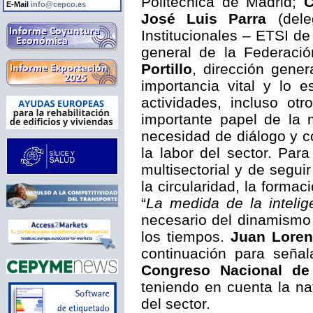
Politécnica de Madrid;
C
E-Mail
info@cepco.es
José Luis Parra
(dele
Institucionales – ETSI d
general de la Federació
Portillo
, dirección gene
importancia vital y lo 
actividades, incluso ot
importante papel de la m
necesidad de diálogo y co
la labor del sector. Par
multisectorial y de segu
la circularidad, la formaci
“
La medida de la inteli
necesario del dinamismo 
los tiempos.
Juan Lore
continuación para señal
Congreso Nacional de
teniendo en cuenta la n
del sector.