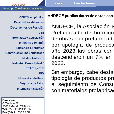
09/08/2026
Inicio
Estadísticas del sector
ANDECE publica datos de obras con p
CEPCO en público
Estadísticas del sector
ANDECE, la Asociación Na
Documentos de Posición
Prefabricado de hormigó
CTE
de obras con prefabrica
Normativa y Legislación
Industria y Energía
por tipología de produc
Eficiencia Energética
año 2023 las obras con
Construcción industrializada
descendieron un 7% en
Medio Ambiente
2022.
Industria Conectada 4.0
REACH y CLP
Sin embargo, cabe desta
BIM
tipología de productos p
Morosidad de Pago
el seguimiento de Const
Seguridad y Salud
Internacionalización
con materiales prefabrica
Dirección
C/Tambre 21
28002 Madrid ESPAÑA
Telf.
(34) 91 535 12 10
Fax
(34) 91 535 12 08