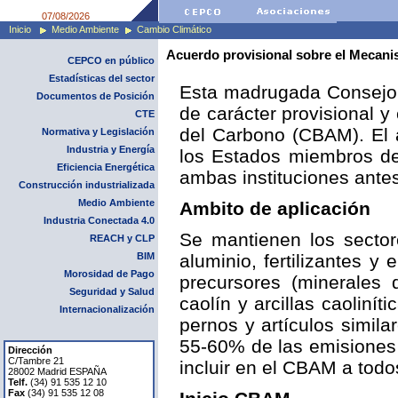
07/08/2026
Inicio
Medio Ambiente
Cambio Climático
Acuerdo provisional sobre el Mecani
CEPCO en público
Estadísticas del sector
Esta madrugada Consejo 
Documentos de Posición
de carácter provisional 
CTE
del Carbono (CBAM). El 
Normativa y Legislación
Industria y Energía
los Estados miembros de
Eficiencia Energética
ambas instituciones antes
Construcción industrializada
Medio Ambiente
Ambito de aplicación
Industria Conectada 4.0
Se mantienen los sector
REACH y CLP
BIM
aluminio, fertilizantes y
Morosidad de Pago
precursores (minerales 
Seguridad y Salud
caolín y arcillas caoliní
Internacionalización
pernos y artículos simil
55-60% de las emisiones
Dirección
C/Tambre 21
incluir en el CBAM a todo
28002 Madrid ESPAÑA
Telf.
(34) 91 535 12 10
Fax
(34) 91 535 12 08