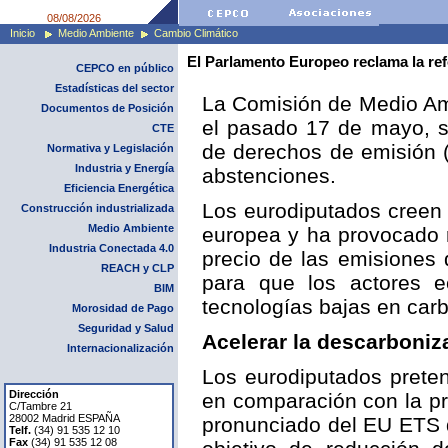
08/08/2026
Inicio
Medio Ambiente
Cambio Climático
El Parlamento Europeo reclama la re
CEPCO en público
Estadísticas del sector
La Comisión de Medio Amb
Documentos de Posición
el pasado 17 de mayo, s
CTE
de derechos de emisión (
Normativa y Legislación
Industria y Energía
abstenciones.
Eficiencia Energética
Los eurodiputados creen 
Construcción industrializada
Medio Ambiente
europea y ha provocado r
Industria Conectada 4.0
precio de las emisiones 
REACH y CLP
para que los actores e
BIM
tecnologías bajas en car
Morosidad de Pago
Seguridad y Salud
Acelerar la descarboniza
Internacionalización
Los eurodiputados preten
Dirección
en comparación con la p
C/Tambre 21
28002 Madrid ESPAÑA
pronunciado del EU ETS d
Telf.
(34) 91 535 12 10
Fax
(34) 91 535 12 08