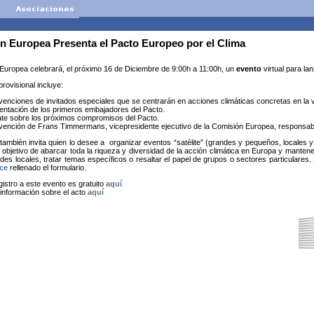
n Europea Presenta el Pacto Europeo por el Clima
Europea celebrará, el próximo 16 de Diciembre de 9:00h a 11:00h, un
evento
virtual para lan
rovisional incluye:
rvenciones de invitados especiales que se centrarán en acciones climáticas concretas en la v
entación de los primeros embajadores del Pacto.
te sobre los próximos compromisos del Pacto.
rvención de Frans Timmermans, vicepresidente ejecutivo de la Comisión Europea, responsab
también invita quien lo desee a organizar eventos “satélite” (grandes y pequeños, locales y
 objetivo de abarcar toda la riqueza y diversidad de la acción climática en Europa y mantene
des locales, tratar temas específicos o resaltar el papel de grupos o sectores particulare
ace
rellenado el formulario.
gistro a este evento es gratuito
aquí
información sobre el acto
aquí