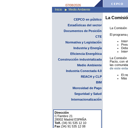
07/08/2026
Inicio
Medio Ambiente
La Comisió
CEPCO en público
Estadísticas del sector
La Comisión 
Documentos de Posición
El programa p
CTE
Inte
Normativa y Legislación
Pres
Industria y Energía
Deba
Inte
Eficiencia Energética
La Comisión 
Construcción industrializada
Pacto, con el
las comunida
Medio Ambiente
de este enl
Industria Conectada 4.0
El re
REACH y CLP
Más 
BIM
Morosidad de Pago
Seguridad y Salud
Internacionalización
Dirección
C/Tambre 21
28002 Madrid ESPAÑA
Telf.
(34) 91 535 12 10
Fax
(34) 91 535 12 08