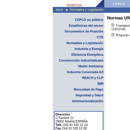
08/08/2026
Inicio
Normativa y Legislación
Normas U
CEPCO en público
Estadísticas del sector
Transposic
(23/11/16)
Documentos de Posición
Proyecto d
CTE
Normativa y Legislación
Industria y Energía
Eficiencia Energética
Construcción industrializada
Medio Ambiente
Industria Conectada 4.0
REACH y CLP
BIM
Morosidad de Pago
Seguridad y Salud
Internacionalización
Dirección
C/Tambre 21
28002 Madrid ESPAÑA
Telf.
(34) 91 535 12 10
Fax
(34) 91 535 12 08